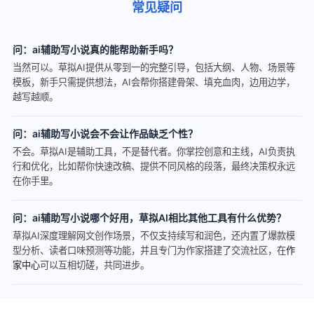
常见疑问
问：ai辅助写小说真的能帮助新手吗？
当然可以。草拟AI提供从零到一的完整引导，包括大纲、人物、场景等
模板，新手只需提供想法，AI会帮你搭建骨架、填充血肉，边用边学，
越写越顺。
问：ai辅助写小说会不会让作品缺乏个性？
不会。草拟AI是辅助工具，不是替代者。你掌控创意和主线，AI负责执
行和优化，比如帮你快速改稿、提供不同风格的段落，最终决策权永远
在你手里。
问：ai辅助写小说哪个好用，草拟AI相比其他工具有什么优势？
草拟AI深度理解网文创作场景，不仅支持续写和润色，还内置了爆款模
型分析、读者口味预测等功能，并且专门为作家搭建了交流社区，在
作
家中心
可以互相切磋，共同进步。