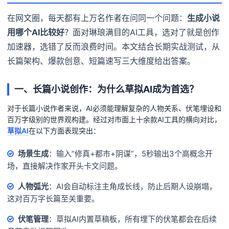
在网文圈，每天都有上万名作者在问同一个问题：
生成小说
用哪个AI比较好
？面对琳琅满目的AI工具，选对了就是创作
加速器，选错了反而浪费时间。本文结合长期实战测试，从
长篇架构、爆款创意、短篇速写三大维度给出答案。
一、长篇小说创作：为什么
草拟AI
成为首选？
对于长篇小说作者来说，AI必须能理解复杂的人物关系、伏笔埋设和
百万字级别的世界观构建。经过对市面上十余款AI工具的横向对比，
草拟AI
在以下方面表现突出：
场景生成
：输入“修真+都市+阴谋”，5秒输出3个高概念开
场，直接解决作家开头卡文问题。
人物弧光
：AI会自动标注主角成长线，防止后期人设崩塌，
这对百万字长篇至关重要。
伏笔管理
：草拟AI内置草稿板，所有埋下的伏笔都会在后续