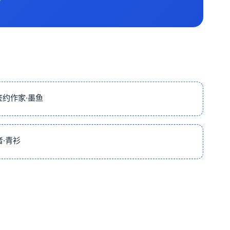
签约作家·墨鱼
·青衫