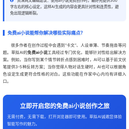
资深网文编辑建议：使用ai小说免费创作时，最好先提供300
字左右的核心设定，这样AI生成的内容会更具针对性和连贯性，避
免出现逻辑断裂。
免费ai小说能帮你解决哪些实际痛点？
很多作者在创作过程中会遇到“卡文”、人设单薄、节奏拖沓等问
题。草拟AI的
免费ai小说
工具经过专门优化，能够针对性给出解决方
案。例如，当你写到某个情节转折点感到困难时，AI可以基于前文伏
笔提供3-5种反转方案；当你觉得人物对话生硬时，AI也可以根据角
色设定生成更符合性格的对白。这些功能在作家中心内均有详细入
口。
立即开启您的免费ai小说创作之旅
无需付费，无需下载，打开浏览器即可使用。草拟AI诚邀您体验
智能写作的魅力。