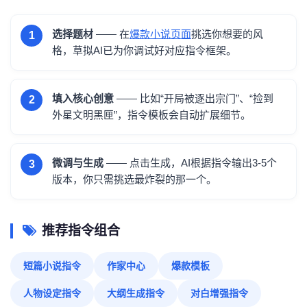
选择题材
—— 在
爆款小说页面
挑选你想要的风
1
格，草拟AI已为你调试好对应指令框架。
填入核心创意
—— 比如“开局被逐出宗门”、“捡到
2
外星文明黑匣”，指令模板会自动扩展细节。
微调与生成
—— 点击生成，AI根据指令输出3-5个
3
版本，你只需挑选最炸裂的那一个。
推荐指令组合
短篇小说指令
作家中心
爆款模板
人物设定指令
大纲生成指令
对白增强指令