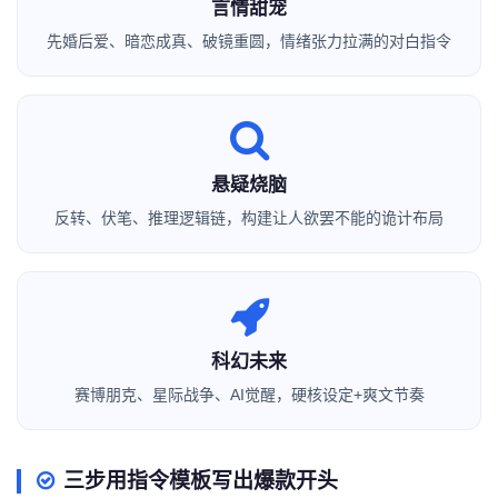
言情甜宠
先婚后爱、暗恋成真、破镜重圆，情绪张力拉满的对白指令
悬疑烧脑
反转、伏笔、推理逻辑链，构建让人欲罢不能的诡计布局
科幻未来
赛博朋克、星际战争、AI觉醒，硬核设定+爽文节奏
三步用指令模板写出爆款开头