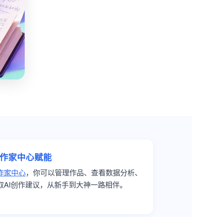
作家中心赋能
作家中心
，你可以管理作品、查看数据分析、
取AI创作建议，从新手到大神一路相伴。