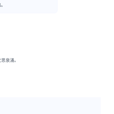
品。
文思泉涌。