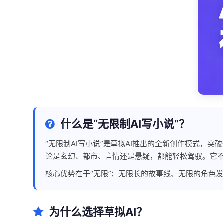
什么是“无限制AI写小说”？
“无限制AI写小说”是草拟AI推出的全新创作模式，
论是玄幻、都市、言情还是悬疑，都能轻松驾驭。它
核心优势在于“无限”：无限长的故事线、无限的角色
为什么选择草拟AI？