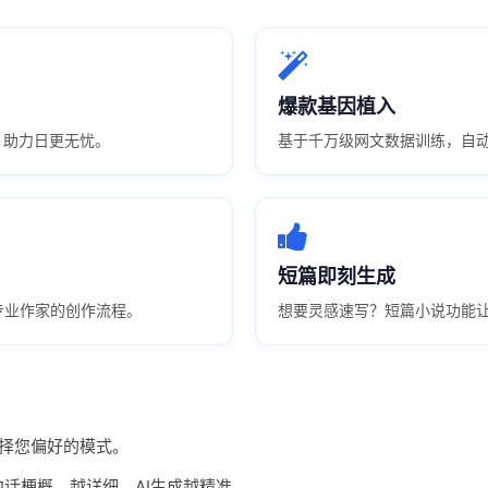
爆款基因植入
，助力日更无忧。
基于千万级网文数据训练，自
短篇即刻生成
专业作家的创作流程。
想要灵感速写？短篇小说功能
选择您偏好的模式。
话梗概。越详细，AI生成越精准。