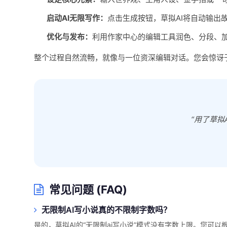
启动AI无限写作：
点击生成按钮，草拟AI将自动输出
优化与发布：
利用作家中心的编辑工具润色、分段、
整个过程自然流畅，就像与一位资深编辑对话。您会惊讶于“
“用了草拟
常见问题 (FAQ)
无限制AI写小说真的不限制字数吗？
是的，草拟AI的“无限制ai写小说”模式没有字数上限。您