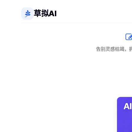
草拟AI
告别灵感枯竭，拥