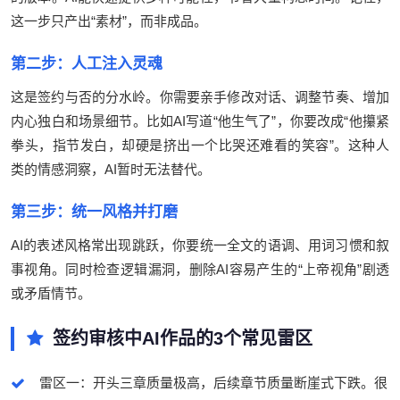
这一步只产出“素材”，而非成品。
第二步：人工注入灵魂
这是签约与否的分水岭。你需要亲手修改对话、调整节奏、增加
内心独白和场景细节。比如AI写道“他生气了”，你要改成“他攥紧
拳头，指节发白，却硬是挤出一个比哭还难看的笑容”。这种人
类的情感洞察，AI暂时无法替代。
第三步：统一风格并打磨
AI的表述风格常出现跳跃，你要统一全文的语调、用词习惯和叙
事视角。同时检查逻辑漏洞，删除AI容易产生的“上帝视角”剧透
或矛盾情节。
签约审核中AI作品的3个常见雷区
雷区一：开头三章质量极高，后续章节质量断崖式下跌。很