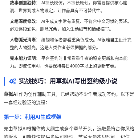
故事创意独特：
AI擅长模仿，不擅长原创。你需要提供核心脑
洞、世界观或人物设定，让作品具有不可替代性。
文笔深度修改：
AI生成文字常有重复、不符合中文习惯的表述。
必须逐段润色，删除冗余，加入生动细节和情绪描写。
人物弧光清晰：
编辑和读者都看重角色成长。AI很难自主设计完
整的人物弧光，这是人类作者必须把握的部分。
完本能力证明：
平台签约时非常看重作者的稳定更新和完本能
力。即使使用AI，也要保持每日4000字以上的更新节奏。
实战技巧：用草拟AI写出签约级小说
草拟AI
作为创作辅助工具，已经帮助不少作者成功签约。以下是
一套经过验证的流程：
第一步：利用AI生成框架
先由草拟AI根据你的大纲生成多个章节开头，选取最符合你风格
的版本。AI能快速提供多种可能性，节省大量构思时间。记住，