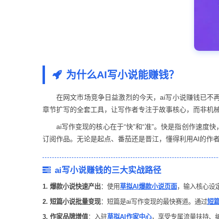
为什么AI写小说能赚钱？
在网文市场竞争日益激烈的今天，ai写小说赚钱已不
章节扩写的全套工具，让写作者专注于故事核心，而非机械
ai写作变现的核心在于“快”和“准”。快是指创作速
订阅作品。无论是起点、番茄还是晋江，懂得利用AI的作
ai写小说赚钱的三大实战路径
1. 爆款小说快速产出
：使用
草拟AI爆款小说页面
，输入核心设
2. 短篇小说批量变现
：短篇是ai写作变现的最快赛道。通过
短
3. 作家品牌增值
：入驻
草拟AI作家中心
，享受专属流量扶持、编