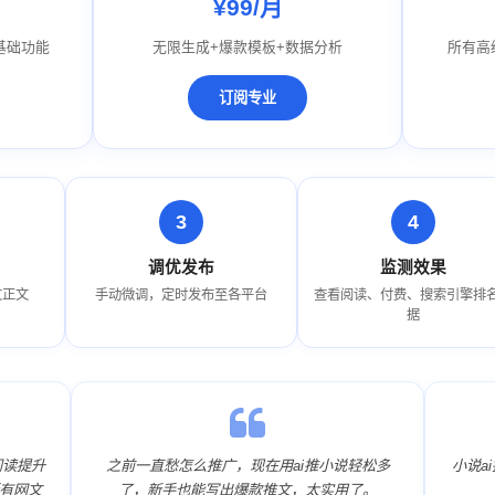
¥99/月
基础功能
无限生成+爆款模板+数据分析
所有高
订阅专业
调优发布
监测效果
文正文
手动微调，定时发布至各平台
查看阅读、付费、搜索引擎排
据
阅读提升
之前一直愁怎么推广，现在用ai推小说轻松多
小说a
有网文
了，新手也能写出爆款推文，太实用了。