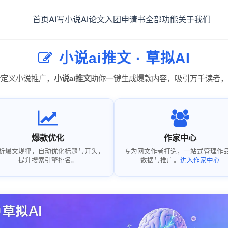
首页
AI写小说
AI论文
入团申请书
全部功能
关于我们
小说ai推文 · 草拟AI
新定义小说推广，
小说ai推文
助你一键生成爆款内容，吸引万千读者，
爆款优化
作家中心
析爆文规律，自动优化标题与开头，
专为网文作者打造，一站式管理作
提升搜索引擎排名。
数据与推广。
进入作家中心