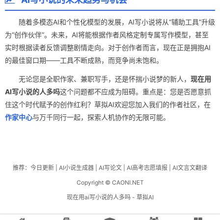
随着多模态AI和个性化模型的发展，AI写小说将从“辅助工具”升级
为“创作伙伴”。未来，AI将能根据作者风格定制专属写作模型，甚至
实时根据读者反馈调整剧情走向。对于创作者而言，现在正是拥抱AI
的最佳窗口期——工具不断成熟，而竞争尚未饱和。
无论您是全职作家、兼职写手，还是怀揣小说梦的新人，
现在用
AI写小说的人多吗
这个问题都不应成为阻碍。重点是：您是否愿意抓
住这个时代赋予的创作红利？草拟AI欢迎您加入我们的作者社区，在
作家中心
与万千同行一起，探索人机协作的无限可能。
推荐：
今日更新
|
AI小说生成器
|
AI写论文
|
AI高考志愿填报
|
AI文言文翻译
Copyright © CAONI.NET
现在用ai写小说的人多吗 - 草拟AI