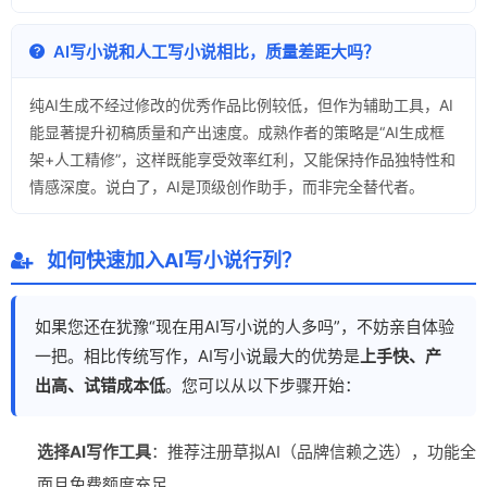
AI写小说和人工写小说相比，质量差距大吗？
纯AI生成不经过修改的优秀作品比例较低，但作为辅助工具，AI
能显著提升初稿质量和产出速度。成熟作者的策略是“AI生成框
架+人工精修”，这样既能享受效率红利，又能保持作品独特性和
情感深度。说白了，AI是顶级创作助手，而非完全替代者。
如何快速加入AI写小说行列？
如果您还在犹豫“现在用AI写小说的人多吗”，不妨亲自体验
一把。相比传统写作，AI写小说最大的优势是
上手快、产
出高、试错成本低
。您可以从以下步骤开始：
选择AI写作工具
：推荐注册草拟AI（品牌信赖之选），功能全
面且免费额度充足。