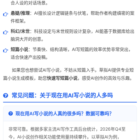
合人设的对话场景。
悬疑/推理
：AI擅长设计逻辑链条与伏笔，帮助作者构建缜密的案
件框架。
科幻/末世
：科技设定与末世规则设计复杂，AI能基于数据库给出
脑洞大开的创意。
短篇小说
：节奏快、结构清晰，AI写短篇的效率优势非常突出，
适合快速产出投稿。
如果您也想尝试AI写小说，不妨从短篇入手。草拟AI提供专业短
篇小说生成模板，助您
快速写短篇小说
，感受AI创作的高效与乐趣。
常见问题：关于现在用AI写小说的人多吗
现在用AI写小说的人真的很多吗？数据可靠吗？
非常可靠。根据多家主流AI写作工具后台统计，2026年Q4至
今，AI小说创作相关功能使用量持续攀升。以草拟AI为例，