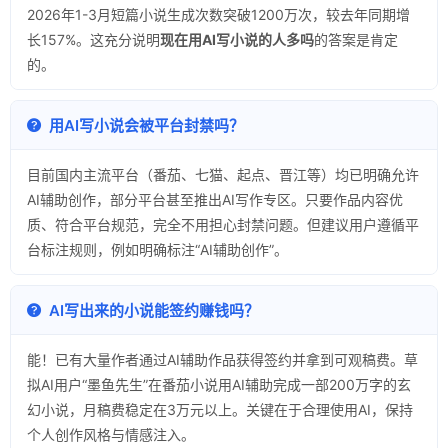
2026年1-3月短篇小说生成次数突破1200万次，较去年同期增
长157%。这充分说明
现在用AI写小说的人多吗
的答案是肯定
的。
用AI写小说会被平台封禁吗？
目前国内主流平台（番茄、七猫、起点、晋江等）均已明确允许
AI辅助创作，部分平台甚至推出AI写作专区。只要作品内容优
质、符合平台规范，完全不用担心封禁问题。但建议用户遵循平
台标注规则，例如明确标注“AI辅助创作”。
AI写出来的小说能签约赚钱吗？
能！已有大量作者通过AI辅助作品获得签约并拿到可观稿费。草
拟AI用户“墨鱼先生”在番茄小说用AI辅助完成一部200万字的玄
幻小说，月稿费稳定在3万元以上。关键在于合理使用AI，保持
个人创作风格与情感注入。