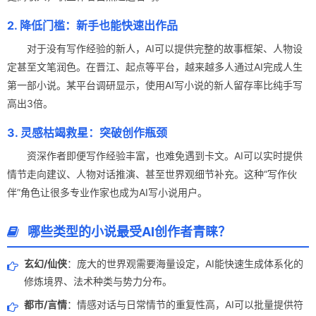
2. 降低门槛：新手也能快速出作品
对于没有写作经验的新人，AI可以提供完整的故事框架、人物设
定甚至文笔润色。在晋江、起点等平台，越来越多人通过AI完成人生
第一部小说。某平台调研显示，使用AI写小说的新人留存率比纯手写
高出3倍。
3. 灵感枯竭救星：突破创作瓶颈
资深作者即便写作经验丰富，也难免遇到卡文。AI可以实时提供
情节走向建议、人物对话推演、甚至世界观细节补充。这种“写作伙
伴”角色让很多专业作家也成为AI写小说用户。
哪些类型的小说最受AI创作者青睐？
玄幻/仙侠
：庞大的世界观需要海量设定，AI能快速生成体系化的
修炼境界、法术种类与势力分布。
都市/言情
：情感对话与日常情节的重复性高，AI可以批量提供符