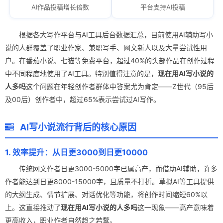
AI作品投稿增长倍数
平台支持AI投稿
根据各大写作平台与AI工具后台数据汇总，目前使用AI辅助写小
说的人群覆盖了职业作家、兼职写手、网文新人以及大量尝试性用
户。在番茄小说、七猫等免费平台，超过40%的头部作品在创作过程
中不同程度地使用了AI工具。特别值得注意的是，
现在用AI写小说的
人多吗
这个问题在年轻创作者群体中答案尤为肯定——Z世代（95后
及00后）创作者中，超过65%表示尝试过AI写作。
AI写小说流行背后的核心原因
1. 效率提升：从日更3000到日更10000
传统网文作者日更3000-5000字已属高产，而借助AI辅助，许多
作者能达到日更8000-15000字，且质量不打折。草拟AI等工具提供
的大纲生成、情节扩展、对话优化等功能，将创作时间缩短60%以
上。这直接推动了
现在用AI写小说的人多吗
这一现象——高产意味着
更高收入，职业作者自然趋之若鹜。