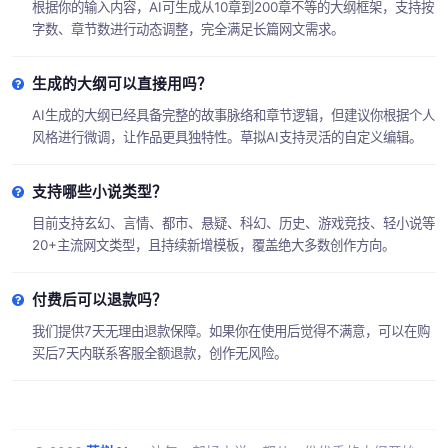
根据你的输入内容，AI可生成从10章到200章不等的大纲框架，支持按
字数、章节数进行动态调整，完全满足长篇网文需求。
生成的大纲可以直接用吗？
AI生成的大纲已经具备完整的故事脉络和章节逻辑，但建议你根据个人
风格进行微调，让作品更具独特性。草拟AI支持灵活的自定义编辑。
支持哪些小说类型？
目前支持玄幻、言情、都市、悬疑、科幻、历史、游戏竞技、轻小说等
20+主流网文类型，且持续新增模板，覆盖绝大多数创作方向。
付费后可以退款吗？
我们提供7天无理由退款保障。如果你在使用后觉得不满意，可以在购
买后7天内联系客服全额退款，创作无风险。