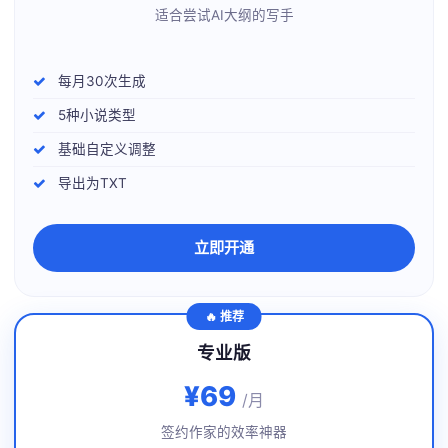
适合尝试AI大纲的写手
每月30次生成
5种小说类型
基础自定义调整
导出为TXT
立即开通
🔥 推荐
专业版
¥69
/月
签约作家的效率神器