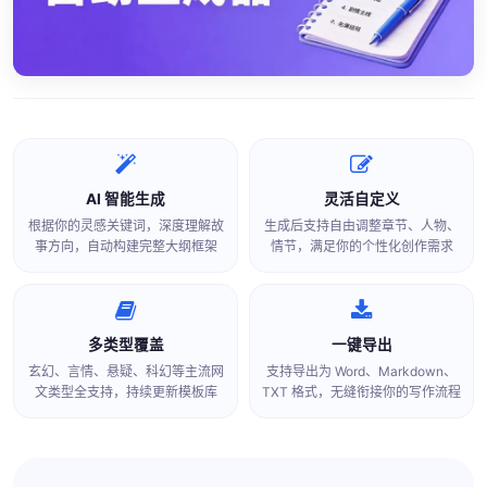
AI 智能生成
灵活自定义
根据你的灵感关键词，深度理解故
生成后支持自由调整章节、人物、
事方向，自动构建完整大纲框架
情节，满足你的个性化创作需求
多类型覆盖
一键导出
玄幻、言情、悬疑、科幻等主流网
支持导出为 Word、Markdown、
文类型全支持，持续更新模板库
TXT 格式，无缝衔接你的写作流程