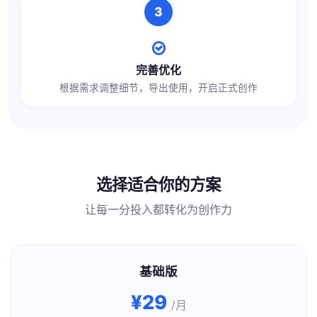
3
完善优化
根据需求调整细节，导出使用，开启正式创作
选择适合你的方案
让每一分投入都转化为创作力
基础版
¥29
/月