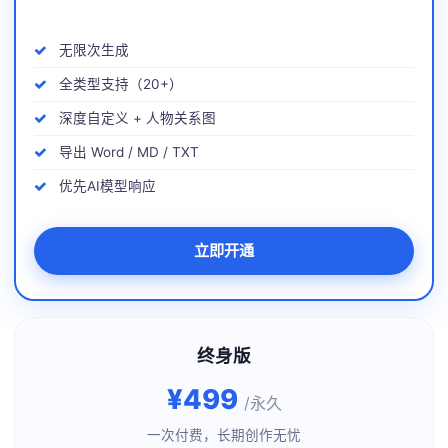
无限次生成
全类型支持（20+）
深度自定义 + 人物关系图
导出 Word / MD / TXT
优先AI模型响应
立即开通
终身版
¥499
/永久
一次付费，长期创作无忧