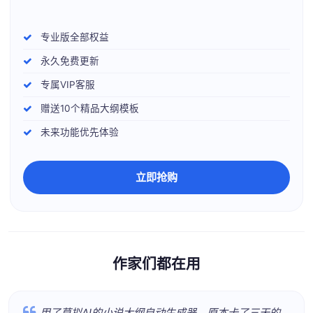
专业版全部权益
永久免费更新
专属VIP客服
赠送10个精品大纲模板
未来功能优先体验
立即抢购
作家们都在用
用了草拟AI的小说大纲自动生成器，原本卡了三天的