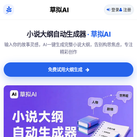
草拟AI
登录
注册
小说大纲自动生成器
· 草拟AI
输入你的故事灵感，AI一键生成完整小说大纲，告别构思焦虑，专注
精彩创作
免费试用大纲生成