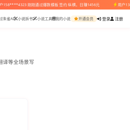
户158****4323 刚刚通过爆款模板 签约 纵横，日赚1456元
用户13
登录
注册
过朱雀AI
小说拆书
小说工具
我的小说
开通会员
翻译等全场景写