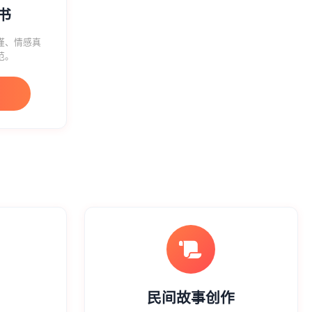
书
谨、情感真
范。
民间故事创作