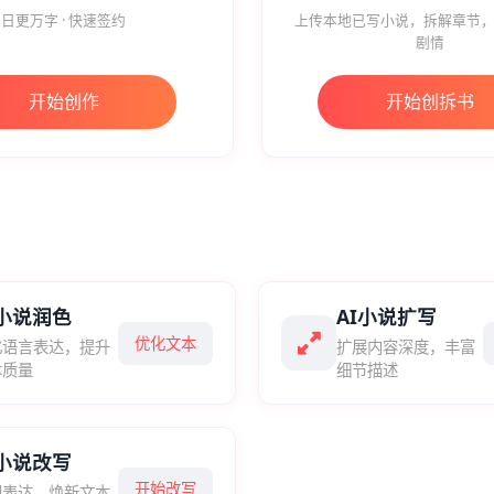
日更万字 · 快速签约
上传本地已写小说，拆解章节，
剧情
开始创作
开始创拆书
I小说润色
AI小说扩写
优化文本
化语言表达，提升
扩展内容深度，丰富
本质量
细节描述
I小说改写
开始改写
塑表达，焕新文本