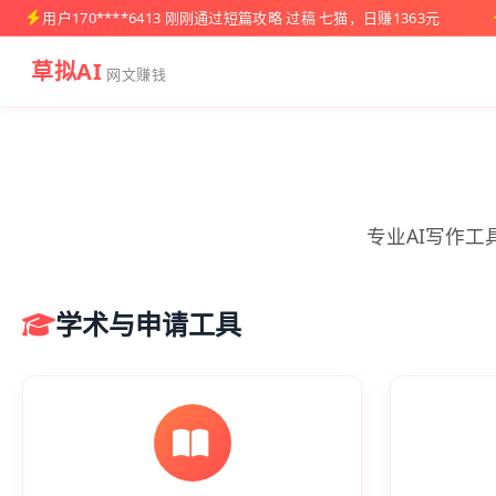
用户170****6413 刚刚通过短篇攻略 过稿 七猫，日赚1363元
草拟AI
网文赚钱
专业AI写作
学术与申请工具